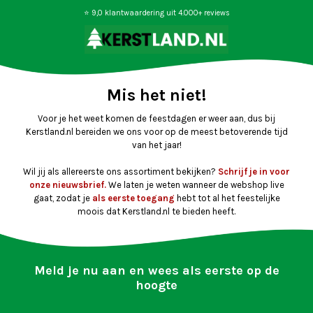
⭐ 9,0 klantwaardering uit 4.000+ reviews
Mis het niet!
Voor je het weet komen de feestdagen er weer aan, dus bij
Kerstland.nl bereiden we ons voor op de meest betoverende tijd
van het jaar!
Wil jij als allereerste ons assortiment bekijken?
Schrijf je in voor
onze nieuwsbrief.
We laten je weten wanneer de webshop live
gaat, zodat je
als eerste toegang
hebt tot al het feestelijke
moois dat Kerstland.nl te bieden heeft.
Meld je nu aan en wees
als eerste op de
hoogte